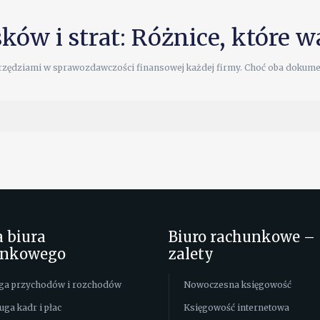
ków i strat: Różnice, które 
rzędziami w sprawozdawczości finansowej każdej firmy. Choć oba dokument
a biura
Biuro rachunkowe –
unkowego
zalety
ga przychodów i rozchodów
Nowoczesna księgowość
uga kadr i płac
Księgowość internetowa