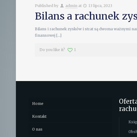
Published by
admin
at
13 lipca, 2023
Bilans a rachunek zys
Bilans i rachunek zysków i strat są dwoma ważnymi na
finansowej
[…]
Do you like it?
1
Ofert
Home
rach
Kontakt
Księ
O nas
Obsł