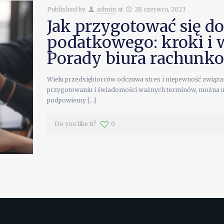
Published by
admin
at
28 czerwca, 2023
Jak przygotować się do
podatkowego: kroki i
Porady biura rachunk
Wielu przedsiębiorców odczuwa stres i niepewność związ
przygotowaniu i świadomości ważnych terminów, można uni
podpowiemy
[…]
Do you like it?
0